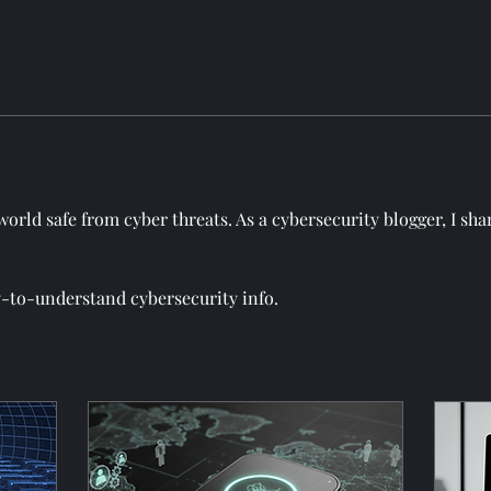
world safe from cyber threats. As a cybersecurity blogger, I shar
y-to-understand cybersecurity info.