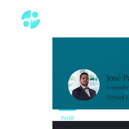
Bien
José P
0
seguidor
Virtual 
Perfil