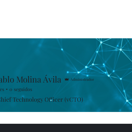
venido
Nuestros Servicios
Planes y precio
ablo Molina Ávila
Administrador
es
0
seguidos
Chief Technology Officer (vCTO)