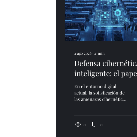
4 ago 2026
∙
4
min
Defensa cibernétic
inteligente: el pape
crucial de la
En el entorno digital
inteligencia artifici
actual, la sofisticación de
las amenazas cibernéticas
exige una respuesta
igualmente avanzada. La
defensa cibernética
inteligente se ha
0
0
convertido en un pilar