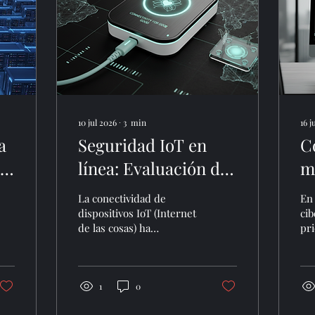
10 jul 2026
∙
3
min
16 
a
Seguridad IoT en
C
l
línea: Evaluación de
m
amenazas IoT en
A
La conectividad de
En 
al
línea - guía
fo
dispositivos IoT (Internet
ci
de las cosas) ha
pri
completa
c
revolucionado la forma
em
en que las empresas
inf
gestionan sus
am
operaciones. Sin
co
1
0
embargo, esta revolución
pr