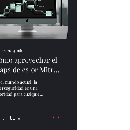
jun 2026
∙
4
min
ómo aprovechar el
apa de calor Mitre
TT&CK para
el mundo actual, la
rtalecer tu
berseguridad es una
oridad para cualquier
iberseguridad
presa que maneje
ormación digital. Las
enazas evolucionan
nstantemente y, para
5
0
oteger tu