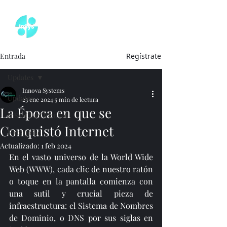
Entrada
Regístrate
Updates
Innova Systems
Updates
23 ene 2024
5 min de lectura
La Época en que se
InSysClubOriented
Conquistó Internet
Enterprise
Actualizado:
1 feb 2024
En el vasto universo de la World Wide 
Web (WWW), cada clic de nuestro ratón 
o toque en la pantalla comienza con 
una sutil y crucial pieza de 
infraestructura: el Sistema de Nombres 
de Dominio, o DNS por sus siglas en 