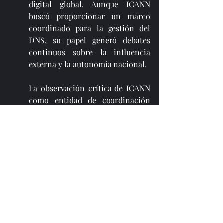
digital global. Aunque ICANN 
buscó proporcionar un marco 
coordinado para la gestión del 
DNS, su papel generó debates 
continuos sobre la influencia 
externa y la autonomía nacional. 
La observación crítica de ICANN 
como entidad de coordinación 
destaca cómo la gobernanza de la 
red mundial se encuentra en una 
encrucijada, donde se deben 
abordar constantemente los 
desafíos de la cooperación 
internacional y el respeto a la 
soberanía digital de las naciones.
Comprensión del DNS y la Soberanía 
en la Red