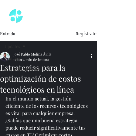
Entrada
Regístrate
Updates
José Pablo Molina Ávila
Updates
11 jun
4 min de lectura
Estrategias para la
InSysClubOriented
optimización de costos
Enterprise
tecnológicos en línea
En el mundo actual, la gestión 
eficiente de los recursos tecnológicos 
es vital para cualquier empresa. 
¿Sabías que una buena estrategia 
puede reducir significativamente tus 
gastos en TI? Optimizar costos 