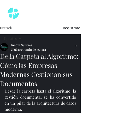
Entrada
Regístrate
Updates
Innova Systems
Updates
8 jul 2025
3 min de lectura
De la Carpeta al Algoritmo:
InSysClubOriented
Cómo las Empresas
Enterprise
Modernas Gestionan sus
Documentos
Desde la carpeta hasta el algoritmo, la 
gestión documental se ha convertido 
en un pilar de la arquitectura de datos 
moderna. 