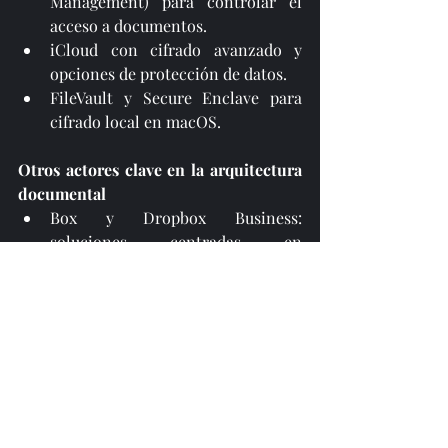
Management) para controlar el 
acceso a documentos.
iCloud con cifrado avanzado y 
opciones de protección de datos.
FileVault y Secure Enclave para 
cifrado local en macOS.
Otros actores clave en la arquitectura 
documental
Box y Dropbox Business: 
soluciones centradas en 
almacenamiento seguro, 
colaboración y cumplimiento.
DocuSign y Adobe Acrobat Sign: 
automatización de flujos de firma 
electrónica y validación legal.
Notion, Confluence y 
monday.com
: plataformas híbridas 
que combinan gestión documental 